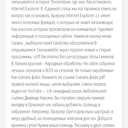
записывается история. Посмотрим, где она. Как установить
Internet Explorer 8. В данной статье мы постараемся ответь на
вопрос как установить. Браузер Internet Explorer 11 имеет
много полезных функций, о которых не знают начинающие.
Как очистить историю просмотров на компьютере. Удаляем
информацию о посещенных сайтах. Нажмите кнопку меню
Сервис , выберите пункт Свойства обозревателя В
открывшемся. Скачаивайте через торрент новые и старые
программы, soft бесплатно без регистрации. Ноты Семенов
В. Калина красная - Народные обработки. На сайте собрание
лучших сериалов и ВСЕХ их сезонов. Не только зарубежные
Как скачать файл: Кликнете по ссылке Скачать файл pdf
правой кнопкой мыши, затем выбираем. Самое первое
видео на YouTube — 18-секундный ролик любительской
съёмки Джаведа Карима. Вы случайно закрыли нужную
вкладку в браузере или забыли добавить страницу в
избранное. Например, браузер Opera довольно шустрый, в
меру удобный, но полноценных плагинов для тач. Доброго
времени суток! Нужна ваша помощь. Расскажу в двух словах.