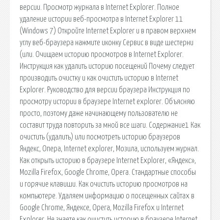
версии. Просмотр журнала в Internet Explorer. Полное
удаление истории веб-просмотра в Internet Explorer 11
(Windows 7) Откройте Internet Explorer и в правом верхнем
углу веб-браузера нажмите иконку Сервис в виде шестерни
(или. Очищаем историю просмотров в Internet Explorer.
Инструкция как удалить историю посещений Почему следует
производить очистку и как очистить историю в Internet
Explorer. Руководство для версии браузера Инструкция по
просмотру истории в браузере Internet explorer. Объясняю
просто, поэтому даже начинающему пользователю не
составит труда повторить за мной все шаги. Содержание1 Как
очистить (удалить) или посмотреть историю браузеров
Яндекс, Опера, Internet explorer, Мозила, используем журнал.
Как открыть историю в браузере Internet Explorer, «Яндекс»,
Mozilla Firefox, Google Chrome, Opera. Стандартные способы
и горячие клавиши. Как очистить историю просмотров на
компьютере. Удаляем информацию о посещенных сайтах в
Google Chrome, Яндексе, Opera, Mozilla Firefox и Internet
Explorer. Не знаете как очистить историю в браузере Internet