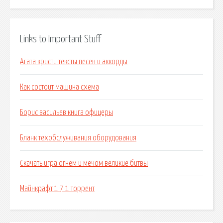
Links to Important Stuff
Агата кристи тексты песен и аккорды
Как состоит машина схема
Борис васильев книга офицеры
Бланк техобслуживания оборудования
Скачать игра огнем и мечом великие битвы
Майнкрафт 1 7 1 торрент