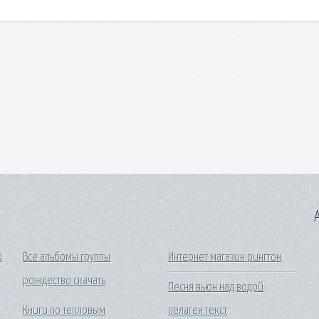
A
о
Все альбомы группы
Интернет магазин рингтон
рождество скачать
Песня вьюн над водой
Книги по тепловым
пелагея текст