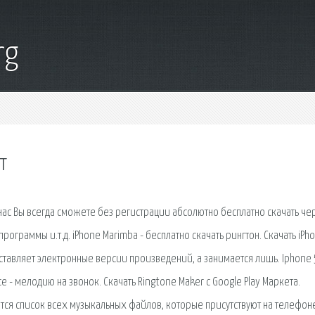
rg
т
 нас Вы всегда сможете без регистрации абсолютно бесплатно скачать че
ограммы и.т.д. iPhone Marimba - бесплатно скачать рингтон. Скачать iPh
оставляет электронные версии произведений, а занимается лишь. Iphone 
ce - мелодию на звонок. Скачать Ringtone Maker с Google Play Маркета.
тся список всех музыкальных файлов, которые присутствуют на телефон