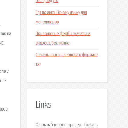
Гост диод уго
Гдз по английскому языку для
менеджеров
.
Приложение ферби скачать на
тно на
андроид бесплатно
МС
Скачать книги н леонова в формате
тхт
hone 7
рите
Links
тации
Открытый торрент трекер - Скачать