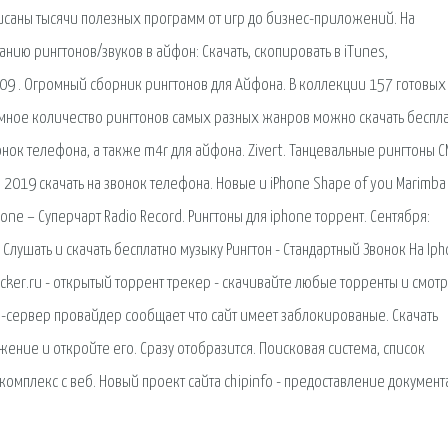
аписаны тысячи полезных программ от игр до бизнес-приложений. На
нию рингтонов/звуков в айфон: Скачать, скопировать в iTunes,
09 . Огромный сборник рингтонов для Айфона. В коллекции 157 готовых 
мное количество рингтонов самых разных жанров можно скачать беспла
нок телефона, а также m4r для айфона. Zivert. Танцевальные рингтоны С
 2019 скачать на звонок телефона. Новые и iPhone Shape of you Marimba
hone – Суперчарт Radio Record. Рингтоны для iphone торрент. Сентября:
. Слушать и скачать бесплатно музыку Рингтон - Стандартный Звонок На Ip
tracker.ru - открытый торрент трекер - скачивайте любые торренты и смот
и-сервер провайдер сообщает что сайт имеет заблокированые. Скачать
ожение и откройте его. Сразу отобразится. Поисковая сиcтема, список
омплекс с веб. Новый проект сайта chipinfo - предоставление докумен