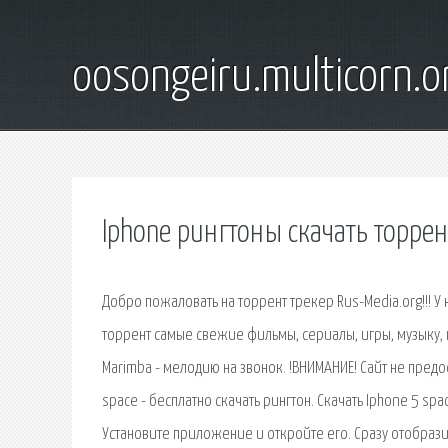
oosongeiru.multicorn.o
Iphone рингтоны скачать торрен
Добро пожаловать на торрент трекер Rus-Media.org!!! У
торрент самые свежие фильмы, сериалы, игры, музыку, пр
Marimba - мелодию на звонок. !ВНИМАНИЕ! Сайт не пред
space - бесплатно скачать рингтон. Скачать Iphone 5 spa
Установите приложение и откройте его. Сразу отобрази