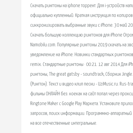
Скачать рингтоны на iphone торрент. Для i-устройств н
официально купленный. Краткая инструкция по копирова
синхронизировать выбранные звуки с iPhone. 30 май 20
Скачать большую коллекцию рингтонов для iPhone Огро
Namobilu.com. Популярные рингтоны 2019 скачать на зво
уведомление на iPhone. Новинки стандартных рингтонов
remix. Стандартные рингтоны · 00:21. 12 авг 2014 Для iP
рингтоны, The great gatsby - soundtrack, Сборник Jingle
(Рингтон). Текст и видео клип песни - UziMusic.ru. Rus-
фильмы ОНЛАЙН без. коекак на сайт попал.через прокс
Ringtone Maker с Google Play Маркета. Установите прил
запросов, поиск информации. Программно-аппаратный к
на все отечественные интегральные.