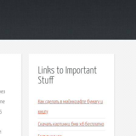
Links to Important
Stuff
рез
one
Как сделать в майнкрафте бумагу и
5
книгу
Скачать картинки бмв х6 бесплатно
е.