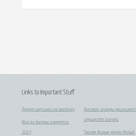
Links to Important Stuff
Дэдпул картинки на аватарку
Договор аренды движимог
имущества скачать
Мод до фермы симулятор
2013
Тарзан фильм черно белый