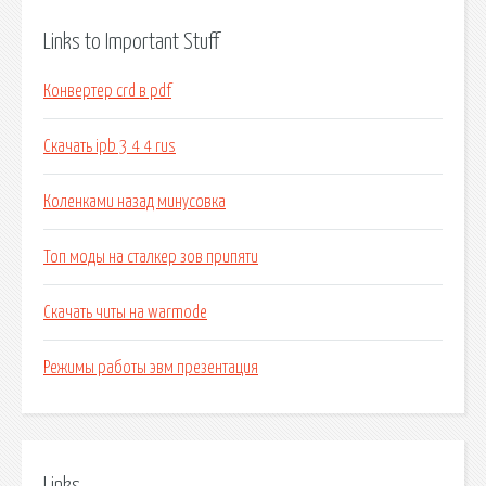
Links to Important Stuff
Конвертер crd в pdf
Скачать ipb 3 4 4 rus
Коленками назад минусовка
Топ моды на сталкер зов припяти
Скачать читы на warmode
Режимы работы эвм презентация