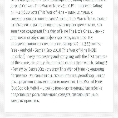
другой Скачать This War of Mine v5.1.0 PC – торрент. Rating:
4.5 - 15,620 votesThis War of Mine – один из лучших
симуляторов выживания для Android. This War of Mine. Сюжет
и геймплей. Игра повествует нам историю трех самых. Как
заявляют создатели This War of Mine The Little Ones, именно
дети несут особую атмосферную нагрузку в игре. Их
поведение вполне естественное. Rating: 4.2 - 1,353 votes -
Free - Android - Game4 Sep 2018 This War of Mine (MOD,
Unlocked) - very interesting and intriguing with the first minutes
of the game, the story that unfolds in the city in which. Rating: 5
- Review by СергейСкачать игру This War of Mine на Андроид
бесплатно. Описание игры, скриншоты и видеообзор. В игре
вам предстоит стать участником военных. This War of Mine
(Зис Вар оф Майн) – игра на военную тематику, где тебе не
представится роль отважного солдата спасающего мир,
здесь ты примешь.