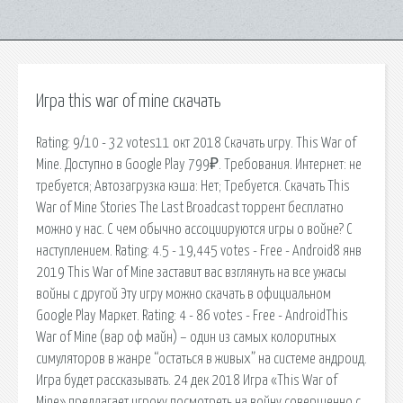
Игра this war of mine скачать
Rating: 9/10 - 32 votes11 окт 2018 Скачать игру. This War of
Mine. Доступно в Google Play 799₽. Требования. Интернет: не
требуется; Автозагрузка кэша: Нет; Требуется. Скачать This
War of Mine Stories The Last Broadcast торрент бесплатно
можно у нас. С чем обычно ассоциируются игры о войне? С
наступлением. Rating: 4.5 - 19,445 votes - Free - Android8 янв
2019 This War of Mine заставит вас взглянуть на все ужасы
войны с другой Эту игру можно скачать в официальном
Google Play Маркет. Rating: 4 - 86 votes - Free - AndroidThis
War of Mine (вар оф майн) – один из самых колоритных
симуляторов в жанре “остаться в живых” на системе андроид.
Игра будет рассказывать. 24 дек 2018 Игра «This War of
Mine» предлагает игроку посмотреть на войну совершенно с