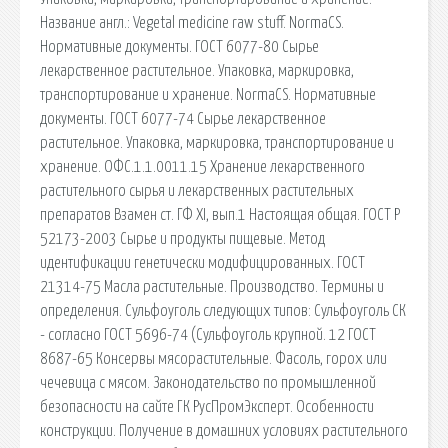
Название англ.: Vegetal medicine raw stuff. NormaCS.
Нормативные документы. ГОСТ 6077-80 Сырье
лекарственное растительное. Упаковка, маркировка,
транспортирование и хранение. NormaCS. Нормативные
документы. ГОСТ 6077-74 Сырье лекарственное
растительное. Упаковка, маркировка, транспортирование и
хранение. ОФС.1.1.0011.15 Хранение лекарственного
растительного сырья и лекарственных растительных
препаратов Взамен ст. ГФ XI, вып.1 Настоящая общая. ГОСТ Р
52173-2003 Сырье и продукты пищевые. Метод
идентификации генетически модифицированных. ГОСТ
21314-75 Масла растительные. Производство. Термины и
определения. Сульфоуголь следующих типов: Сульфоуголь СК
- согласно ГОСТ 5696-74 (Сульфоуголь крупной. 12 ГОСТ
8687-65 Консервы мясорастительные. Фасоль, горох или
чечевица с мясом. Законодательство по промышленной
безопасности на сайте ГК РусПромЭксперт. Особенности
конструкции. Получение в домашних условиях растительного