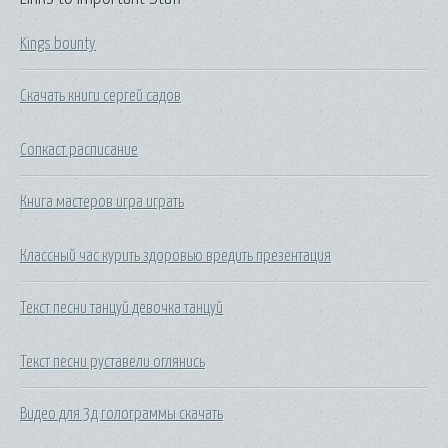
Kings bounty
Скачать книги сергей садов
Сопкаст расписание
Книга мастеров игра играть
Классный час курить здоровью вредить презентация
Текст песни танцуй девочка танцуй
Текст песни руставели оглянись
Видео для 3д голограммы скачать