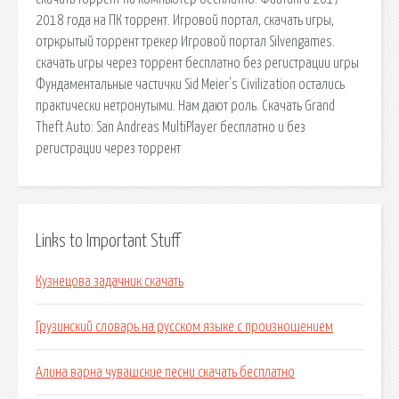
2018 года на ПК торрент. Игровой портал, скачать игры,
отркрытый торрент трекер Игровой портал Silvengames.
скачать игры через торрент бесплатно без регистрации игры
Фундаментальные частички Sid Meier's Civilization остались
практически нетронутыми. Нам дают роль. Скачать Grand
Theft Auto: San Andreas MultiPlayer бесплатно и без
регистрации через торрент
Links to Important Stuff
Кузнецова задачник скачать
Грузинский словарь на русском языке с произношением
Алина варна чувашские песни скачать бесплатно