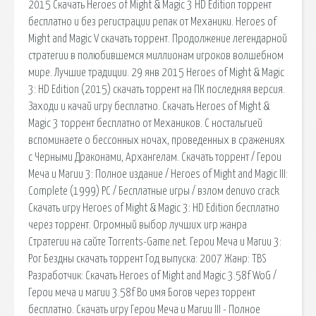
2015 Скачать Heroes of Might & Magic 3 HD Edition торрент
бесплатно и без регистрации репак от Механики. Heroes of
Might and Magic V скачать торрент. Продолжение легендарной
стратегии в полюбившемся миллионам игроков волшебном
мире. Лучшие традиции. 29 янв 2015 Heroes of Might & Magic
3: HD Edition (2015) скачать торрент на ПК последняя версия.
Заходи и качай игру бесплатно. Скачать Heroes of Might &
Magic 3 торрент бесплатно от Механиков. С ностальгией
вспоминаете о бессонных ночах, проведенных в сражениях
с Черными Драконами, Архангелам. Скачать торрент / Герои
Меча и Магии 3: Полное издание / Heroes of Might and Magic III:
Complete (1999) PC / Бесплатные игры / взлом denuvo crack.
Скачать игру Heroes of Might & Magic 3: HD Edition бесплатно
через торрент. Огромный выбор лучших игр жанра
Стратегии на сайте Torrents-Game.net. Герои Меча и Магии 3:
Рог Бездны скачать торрент Год выпуска: 2007 Жанр: TBS
Разработчик: Скачать Heroes of Might and Magic 3.58f WoG /
Герои меча и магии 3.58f Во имя Богов через торрент
бесплатно. Скачать игру Герои Меча и Магии III - Полное