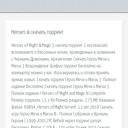
Heroes iii скачать торрент
Heroes of Might & Magic 3 скачать торрент. С ностальгией
вспоминаете о бессонных ночах, проведенных в сражениях
с Черными Драконами, Архангелам. Скачать Герои Меча и
Магии 3 Возрождение Эрафии торрент бесплатно на
компьютер можно у нас. Игра вернулась и готова принять
армию новых. Скачать торрент Герои Меча и Магии 3: Полное
издание бесплатно Скачать торрент Герои Меча и Магии 3:
Полное издание / Heroes of Might and Magic III Complete
Размер торрента: 15.3 Kb Размер раздачи: 2.75 Мб Название
файла: 69894_Heroes.of.Might.torrent. 12 окт 2018 Скачать
игру Герои Меча и Магии III - Полное Собрание и Хроники
Героев ( 1999-2001) PC RePack через торрент руторг
бесплатно. Rating: 7.2/8.8 - 220 votes29 янв 2015 Скачать