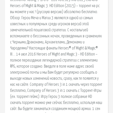
Heroes of Might & Magic 3: HD Edition (2015) – торрент на pc
вы можете у нас ! (русскую версию) абсолютно бесплатно.
Обзор. Герои Меча и Магии 3 являются одной из самых
известных и популярных среди игроков версий этой
замечательной пошаговой стратегии. С ностальгией
вспоминаете о бессонных ночах, проведенных в сражениях
с Черными Драконами, Архангелами, Демонами и
Чародеями? Настоящие фанаты Heroes® of Might & Magic®
III…. 14 июл 2016 Heroes of Might and Magic 3 - HD Edition –
полное переиздание легендарной стратегии с элементами
RPG, которое создано. Введите в поле ниже адрес своей
электронной почты и мы Вам будет регулярно сообщать о
выходе новых изменений новости, сразу, как те появятся у
нас на сайте. Company of Heroes 3 in 1 скачать через торрент
бесплатно, Company of Heroes 3 in 1 скачать с Торрент-Игры
(ex. торрент геймс). Игру Герои 3 полное собрание HD
скачать торрент можно уже сейчас бесплатно, используя наш
сайт. Вы будете заниматься созданием мощной армии. 1 сен