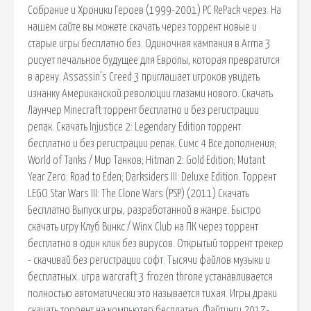
Собрание и Хроники Героев (1999-2001) PC RePack через. На
нашем сайте вы можете скачать через торрент новые и
старые игры бесплатно без. Одиночная кампания в Arma 3
рисует печальное будущее для Европы, которая превратится
в арену. Assassin’s Creed 3 приглашает игроков увидеть
изнанку Американской революции глазами нового. Скачать
Лаунчер Minecraft торрент бесплатно и без регистрации
репак. Скачать Injustice 2: Legendary Edition торрент
бесплатно и без регистрации репак. Симс 4 Все дополнения;
World of Tanks / Мир Танков; Hitman 2: Gold Edition; Mutant
Year Zero: Road to Eden; Darksiders III: Deluxe Edition. Торрент
LEGO Star Wars III: The Clone Wars (PSP) (2011) Скачать
Бесплатно Выпуск игры, разработанной в жанре. Быстро
скачать игру Клуб Винкс / Winx Club на ПК через торрент
бесплатно в один клик без вирусов. Открытый торрент трекер
- скачивай без регистрации софт. Тысячи файлов музыки и
бесплатных. игра warcraft 3 frozen throne устанавливается
полностью автоматически это называется тихая. Игры драки
скачать торрент на компьютер бесплатно. Файтинги 2017-