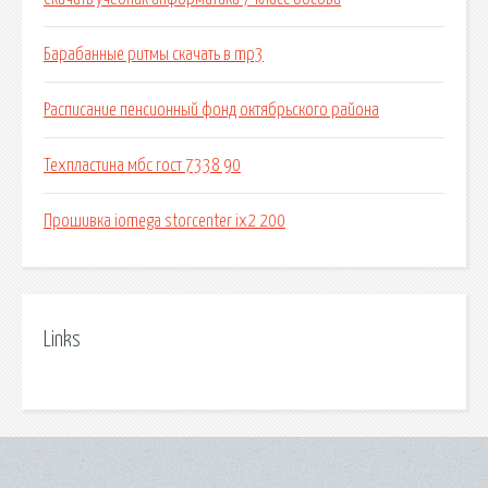
Барабанные ритмы скачать в mp3
Расписание пенсионный фонд октябрьского района
Техпластина мбс гост 7338 90
Прошивка iomega storcenter ix2 200
Links