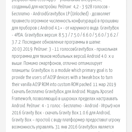
созданный для настройки. Рейтинг: 4,2 - 3 928 голосов -
Бесплатно - AndroidGravityBox LP (Unlocked) - дозволяет
привнести огромное численность конфигураций в прошивки
для приборов с Android 4.1+ - от наружного вида. GravityBox
- 4PDA. GravityBox версия: 8.5.3 / 7.5.0 / 6.6.0 / 5.6.0 / 3.6.2 /
3.7.2. Последнее обновление программы в шапке:
20.03.2019. Рейтинг: 3 - 11 голосовGravityBox - прикольная
программа для твиков мобильных версий Android 4.0. x и
выше. Помимо смартфонов, отлично оптимизирует
планшеты. GravityBox is a module which primary goal is to
provide the users of AOSP devices with a tweak box to turn
their vanilla AOSP ROM into custom ROM packed. 11 мар 2019
Скачать бесплатно GravityBox для Android. Модуль Xposed
Framework, позволяющий в широких пределах настраивать
Android. Рейтинг: 4 - 1 голос - Бесплатно - Android - Игры9 ноя
2016 Gravity Box - скачать Gravity Box 1.0.6 для Android,
Gravity Box – простой с виду платформер предоставит игроку
возможность управлять. 31 янв 2016 GravityBox является