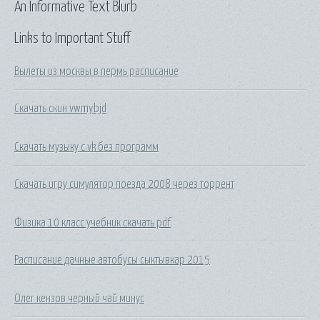
An Informative Text Blurb
Links to Important Stuff
Вылеты из москвы в пермь расписание
Скачать скин vwmybjd
Скачать музыку с vk без программ
Скачать игру симулятор поезда 2008 через торрент
Физика 10 класс учебник скачать pdf
Расписание дачные автобусы сыктывкар 2015
Олег кензов черный чай минус