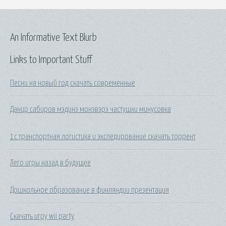
An Informative Text Blurb
Links to Important Stuff
Песни на новый год скачать современные
Данир сабиров мэдинэ монэвэрэ частушки минусовка
1с транспортная логистика и экспедирование скачать торрент
Лего игры назад в будущее
Дошкольное образование в финляндии презентация
Скачать игру wii party