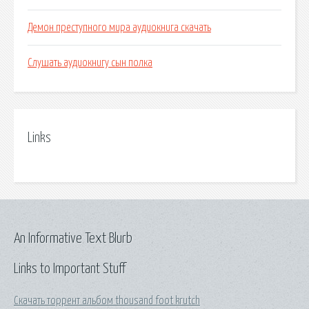
Демон преступного мира аудиокнига скачать
Слушать аудиокнигу сын полка
Links
An Informative Text Blurb
Links to Important Stuff
Скачать торрент альбом thousand foot krutch