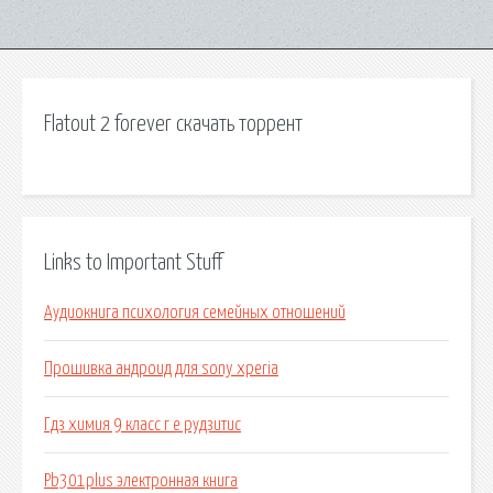
Flatout 2 forever скачать торрент
Links to Important Stuff
Аудиокнига психология семейных отношений
Прошивка андроид для sony xperia
Гдз химия 9 класс г е рудзитис
Pb301plus электронная книга