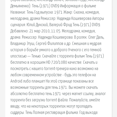
Демьяненко). Тень (1971) DVD9 Информация о фильме
Название: Тень Год выпуска: 1971 Жанр: Сказка, комедия,
мелодрама, драма Режиссер: Надежда Кошеверова Авторы
сценария: Юлий Дунский, Валерий Фрид Тень (1971) DVD9.
Добавлено: 21 мар 2010, 11:05. Мелодрама, комедия,
драма. Режиссер: Надежда Кошеверова. В ролях: Олег Даль,
Владимир Этуш, Сергей Филиппов и др. Cмешная и мудрая
история о борьбе умного и доброго Ученого с его темной
ипостасью — Тенью. Скачайте с торрента фильм Тень (1971)
бесплатно в хорошем HD 720/1080 качестве. Скачать и
посмотреть с нашего torrent-трекера кино возможно на
любом современном устройстве - будь это телефон на
Android либо планшет На этой странице показаны все
возможные торренты для тень 1971. Вы можете скачать
абсолютно бесплатно тень 1971 через магнет ссылку, аналог
торрента без загрузки torrent файла. Пожалуйста, имейте
ввиду, что на некоторых торрентах могут пропадать
сиддеры. Тень Полная реставрация фильма. Год выхода: