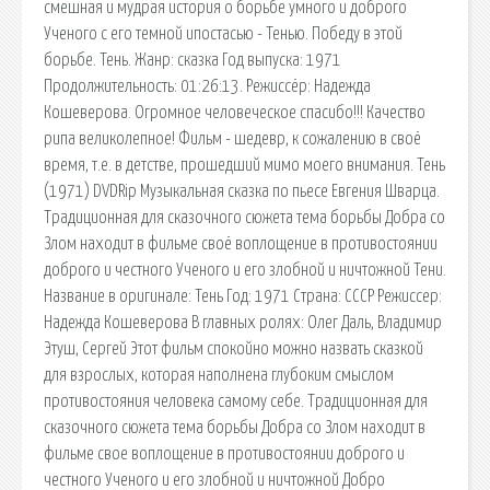
смешная и мудрая история о борьбе умного и доброго
Ученого с его темной ипостасью - Тенью. Победу в этой
борьбе. Тень. Жанр: сказка Год выпуска: 1971
Продолжительность: 01:26:13. Режиссёр: Надежда
Кошеверова. Огромное человеческое спасибо!!! Качество
рипа великолепное! Фильм - шедевр, к сожалению в своё
время, т.е. в детстве, прошедший мимо моего внимания. Тень
(1971) DVDRip Музыкальная сказка по пьесе Евгения Шварца.
Традиционная для сказочного сюжета тема борьбы Добра со
Злом находит в фильме своё воплощение в противостоянии
доброго и честного Ученого и его злобной и ничтожной Тени.
Название в оригинале: Тень Год: 1971 Страна: СССР Режиссер:
Надежда Кошеверова В главных ролях: Олег Даль, Владимир
Этуш, Сергей Этот фильм спокойно можно назвать сказкой
для взрослых, которая наполнена глубоким смыслом
противостояния человека самому себе. Традиционная для
сказочного сюжета тема борьбы Добра со Злом находит в
фильме свое воплощение в противостоянии доброго и
честного Ученого и его злобной и ничтожной Добро