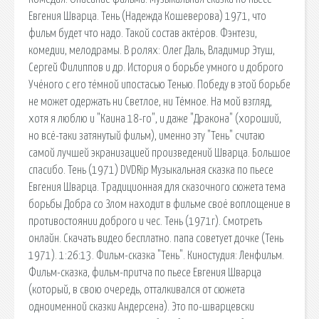
Евгения Шварца. Тень (Надежда Кошеверова) 1971, что
фильм будет что надо. Такой состав актёров. Фэнтези,
комедии, мелодрамы. В ролях: Олег Даль, Владимир Этуш,
Сергей Филиппов и др. История о борьбе умного и доброго
Учёного с его тёмной ипостасью Тенью. Победу в этой борьбе
не может одержать ни Светлое, ни Тёмное. На мой взгляд,
хотя я люблю и "Каина 18-го", и даже "Дракона" (хороший,
но всё-таки затянутый фильм), именно эту "Тень" считаю
самой лучшей экранизацией произведений Шварца. Большое
спасибо. Тень (1971) DVDRip Музыкальная сказка по пьесе
Евгения Шварца. Традиционная для сказочного сюжета тема
борьбы Добра со Злом находит в фильме своё воплощение в
противостоянии доброго и чес. Тень (1971г). Смотреть
онлайн. Скачать видео бесплатно. папа советует дочке (Тень
1971). 1:26:13. Фильм-сказка "Тень". Киностудия: Ленфильм.
Фильм-сказка, фильм-притча по пьесе Евгения Шварца
(который, в свою очередь, отталкивался от сюжета
одноименной сказки Андерсена). Это по-шварцевски