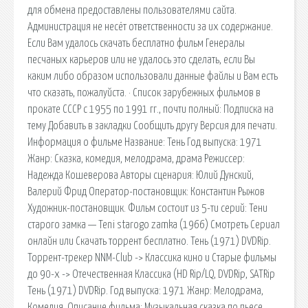
для обмена предоставлены пользователями сайта.
Администрация не несёт ответственности за их содержание.
Если Вам удалось скачать бесплатно фильм Генералы
песчаных карьеров или не удалось это сделать, если Вы
каким либо образом использовали данные файлы и Вам есть
что сказать, пожалуйста. · Список зарубежных фильмов в
прокате СССР с 1955 по 1991 гг., почти полный: Подписка на
тему Добавить в закладки Сообщить другу Версия для печати.
Информация о фильме Название: Тень Год выпуска: 1971
Жанр: Сказка, комедия, мелодрама, драма Режиссер:
Надежда Кошеверова Авторы сценария: Юлий Дунский,
Валерий Фрид Оператор-постановщик: Константин Рыжов
Художник-постановщик. Фильм состоит из 5-ти серий: Тени
старого замка — Teni starogo zamka (1966) Смотреть Сериал
онлайн или Cкачать торрент бесплатно. Тень (1971) DVDRip.
Торрент-трекер NNM-Club -> Классика кино и Старые фильмы
до 90-х -> Отечественная Классика (HD Rip/LQ, DVDRip, SATRip
Тень (1971) DVDRip. Год выпуска: 1971 Жанр: Мелодрама,
Комедия. Описание фильма: Музыкальная сказка по пьесе