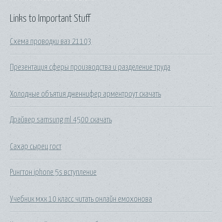
Links to Important Stuff
Схема проводки ваз 21103
Презентация сферы производства и разделение труда
Холодные объятия дженнифер арментроут скачать
Драйвер samsung ml 4500 скачать
Сахар сырец гост
Рингтон iphone 5s вступление
Учебник мхк 10 класс читать онлайн емохонова