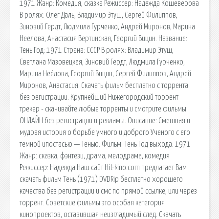
1971 Жанр: Комедия, сказка Режиссер: Надежда Кошеверова
В ролях: Олег Даль, Владимир Этуш, Сергей Филиппов,
Зиновий Гердт, Людмила Гурченко, Андрей Миронов, Марина
Неелова, Анастасия Вертинская, Георгий Вицин. Название:
Тень Год: 1971 Страна: СССР В ролях: Владимир Этуш,
Светлана Мазовецкая, Зиновий Гердт, Людмила Гурченко,
Марина Неёлова, Георгий Вицин, Сергей Филиппов, Андрей
Миронов, Анастасия. Скачать фильм бесплатно с торрента
без регистрации. Крупнейший Нижегородский торрент
трекер - скачивайте любые торренты и смотрите фильмы
ОНЛАЙН без регистрации и рекламы. Описание: Cмешная и
мудрая история о борьбе умного и доброго Ученого с его
темной ипостасью — Тенью. Фильм: Тень Год выхода: 1971
Жанр: сказка, фэнтези, драма, мелодрама, комедия
Режиссер: Надежда Наш сайт Hit-kino.com предлагает Вам
скачать фильм Тень (1971) DVDRip бесплатно хорошего
качества без регистрации и смс по прямой ссылке, или через
торрент. Советские фильмы это особая категория
кинопроектов, оставившая неизгладимый след. Скачать