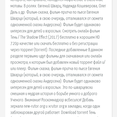
мотивы. В ролях: Евгений Шварц, Надежда Кошеверова, Олег
Даль и др. Фильм-сказка, фильм-притча по пьесе Евгения
Шварца (который, в свою очередь, отталкивался от сюжета
одноименной сказки Андерсена). Фильм будет одинаково
интересен для детей и взрослых. Смотреть онлайн фильм
Тень / The Shadow Effect (2017) бесплатно в хорошем HD
720p качестве или скачать бесплатно и без регистрации
через торрент (torrent). Последние добавленные В данном
разделе первыми идут фильмы для скачивания или онлайн
просмотра, к которым был добавлен новый торрент файл и/
или плеер. Фильм-сказка, фильм-притча по пьесе Евгения
Шварца (который, в свою очередь, отталкивался от сюжета
одноименной сказки Андерсена). Фильм будет одинаково
интересен для детей и взрослых. Это по-шварцевски
смешная и мудрая история о борьбе умного и доброго
Ученого. Внимание! Роскомнадзор всбесился! Добавь
зеркала new-rutor.org и xrutor.org в закладки, когда один
заблокирован другой работает. Download torrent Тень