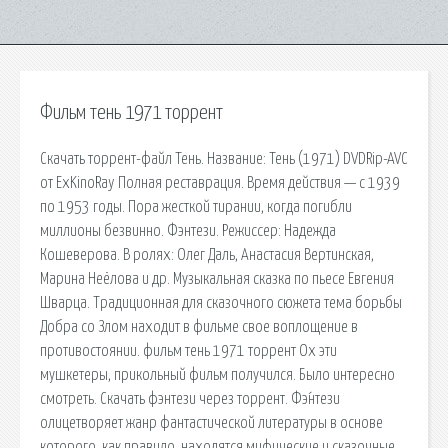
Фильм тень 1971 торрент
Скачать торрент-файл Тень. Название: Тень (1971) DVDRip-AVC
от ExKinoRay Полная реставрация. Время действия — с 1939
по 1953 годы. Пора жесткой тирании, когда погибли
миллионы безвинно. Фэнтези. Режиссер: Надежда
Кошеверова. В ролях: Олег Даль, Анастасия Вертинская,
Марина Неёлова и др. Музыкальная сказка по пьесе Евгения
Шварца. Традиционная для сказочного сюжета тема борьбы
Добра со Злом находит в фильме свое воплощение в
противостоянии. фильм тень 1971 торрент Ох эти
мушкетеры, прикольный фильм получился. Было интересно
смотреть. Скачать фэнтези через торрент. Фэ́нтези
олицетворяет жанр фантастической литературы в основе
которого, как правило, находятся мифические и сказочные