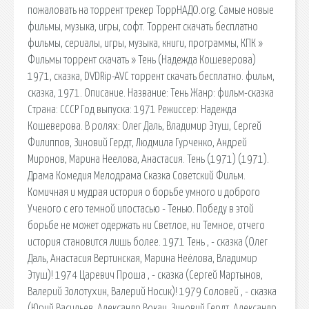
пожаловать на торрент трекер ТоррНАДО.org. Самые новые
фильмы, музыка, игры, софт. Торрент скачать бесплатно
фильмы, сериалы, игры, музыка, книги, программы, КПК »
Фильмы торрент скачать » Тень (Надежда Кошеверова)
1971, сказка, DVDRip-AVC торрент скачать бесплатно. фильм,
сказка, 1971. Описание. Название: Тень Жанр: фильм-сказка
Страна: СССР Год выпуска: 1971 Режиссер: Надежда
Кошеверова. В ролях: Олег Даль, Владимир Этуш, Сергей
Филиппов, Зиновий Гердт, Людмила Гурченко, Андрей
Миронов, Марина Неелова, Анастасия. Тень (1971) (1971).
Драма Комедия Мелодрама Сказка Советский Фильм.
Комичная и мудрая история о борьбе умного и доброго
Ученого с его темной ипостасью - Тенью. Победу в этой
борьбе не может одержать ни Светлое, ни Темное, отчего
история становится лишь более. 1971 Тень , - сказка (Олег
Даль, Анастасия Вертинская, Марина Неёлова, Владимир
Этуш)! 1974 Царевич Проша , - сказка (Сергей Мартынов,
Валерий Золотухин, Валерий Носик)! 1979 Соловей , - сказка
(Юрий Васильев, Александр Вокач, Зиновий Гердт, Александр