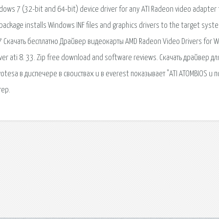
dows 7 (32-bit and 64-bit) device driver for any ATI Radeon video adapter 
package installs Windows INF files and graphics drivers to the target syst
17 Скачать бесплатно Драйвер видеокарты AMD Radeon Video Drivers for Wi
er ati 8. 33. Zip free download and software reviews. Скачать драйвер для
 votesа в диспечере в своиствах и в everest показывает "ATI ATOMBIOS и п
тер.