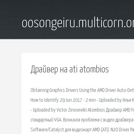
oosongeiru.multicorn.o
Драйвер на ati atombios
Obtaining Graphics Drivers Using the AMD Driver Auto-Det
How to Identify. 29 Jun 2017 - 2 min - Uploaded by Илья
- Uploaded by Victor ZinovevAti Atombios Драйвер AMD F
стандартный VGA. Возникла проблема с видео драйвера н
Software/Catalyst для видеокарт AMD (ATI): N2O Driver 