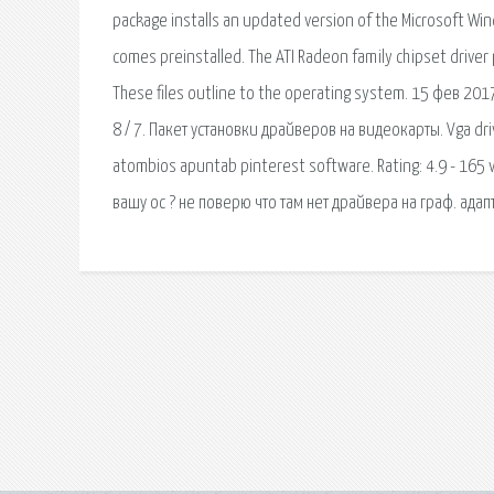
package installs an updated version of the Microsoft Win
comes preinstalled. The ATI Radeon family chipset driver 
These files outline to the operating system. 15 фев 20
8 / 7. Пакет установки драйверов на видеокарты. Vga driv
atombios apuntab pinterest software. Rating: 4.9 - 165
вашу ос ? не поверю что там нет драйвера на граф. адап