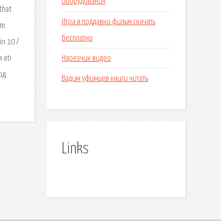
оборудования
that
Игра в поддавки фильм скачать
em.
бесплатно
n 10 /
Нарезчик видео
 ati
од
Вадим уфимцев книги читать
Links