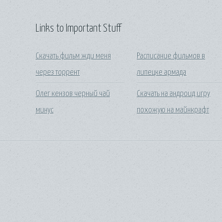
Links to Important Stuff
Скачать фильм жди меня
Расписание фильмов в
через торрент
липецке армада
Олег кензов черный чай
Скачать на андроид игру
минус
похожую на майнкрафт