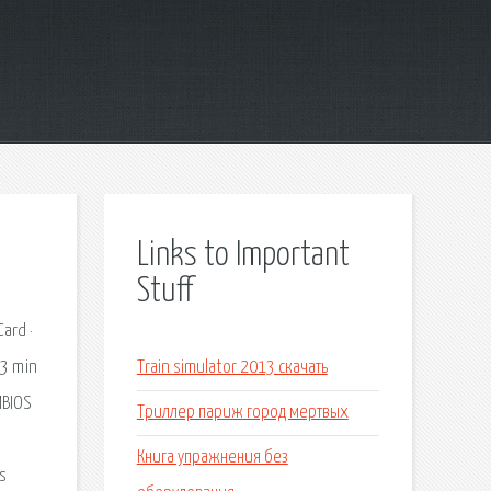
Links to Important
Stuff
ard ·
 3 min
Train simulator 2013 скачать
MBIOS
Триллер париж город мертвых
Книга упражнения без
s