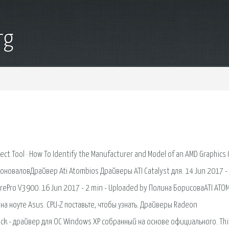
rg
ect Tool · How To Identify the Manufacturer and Model of an AMD Graphics C
 КоноваловДрайвер Ati Atombios Драйверы ATI Catalyst для. 14 Jun 2017 -
irePro V3900. 16 Jun 2017 - 2 min - Uploaded by Полина БорисоваATI ATO
а ноуте Asus. CPU-Z поставьте, чтобы узнать. Драйверы Radeon
Pack - драйвер для ОС Windows XP собранный на основе официального. Thi