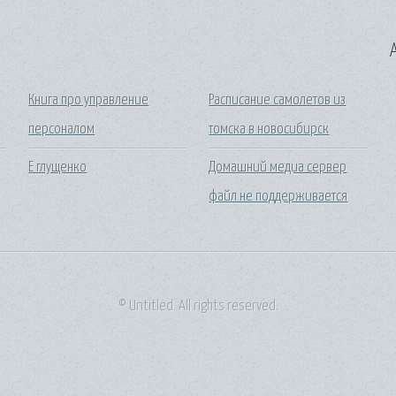
A
Книга про управление
Расписание самолетов из
персоналом
томска в новосибирск
Е глущенко
Домашний медиа сервер
файл не поддерживается
© Untitled. All rights reserved.