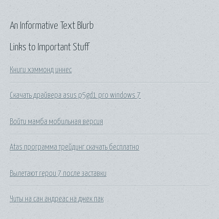
An Informative Text Blurb
Links to Important Stuff
Книги хэммонд иннес
Скачать драйвера asus p5gd1 pro windows 7
Войти мамба мобильная версия
Atas программа трейдинг скачать бесплатно
Вылетают герои 7 после заставки
Читы на сан андреас на джек пак