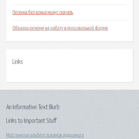
Песенка без конца минус скачать
Образец резюме на работу в произвольной форме
Links
An Informative Text Blurb
Links to Important Stuff
Мой генерал альберт лиханов аудиокнига