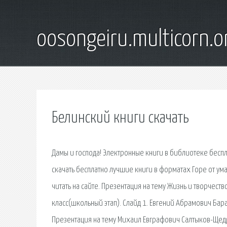
oosongeiru.multicorn.o
Белинский книги скачать
Дамы и господа! Электронные книги в библиотеке беспл
скачать бесплатно лучшие книги в форматах Горе от ума
читать на сайте. Презентация на тему Жизнь и творчеств
класс(школьный этап). Слайд 1. Евгений Абрамович Бар
Презентация на тему Михаил Евграфович Салтыков-Щедри