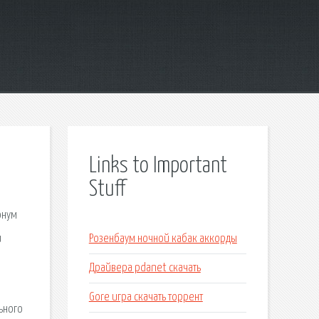
Links to Important
Stuff
онум
и
Розенбаум ночной кабак аккорды
Драйвера pdanet скачать
Gore игра скачать торрент
ьного