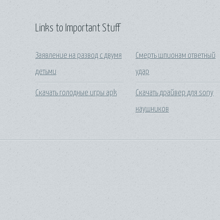
Links to Important Stuff
Заявление на развод с двумя
Смерть шпионам ответный
детьми
удар
Скачать голодные игры apk
Скачать драйвер для sony
наушников