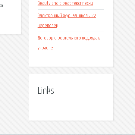
Beauty and a beat текст песни
а.
Электронный журнал школы 22
череповец
Договор строительного подряда в
украине
Links