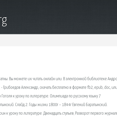
rg
атны. Вы можете их читать онлайн или. В электронной библиотеке Андр
 - Грибоедов Александр, скачать бесплатно в формате fb2, epub, doc, ил
о Гоголя к уроку по литературе. Олимпиада по русскому языку 7
атынский. Слайд 2. Годы жизни 1800г – 1844г Евгений Баратынский.
н к уроку по литературе. Двенадцать стульев; Разворот первого журнал