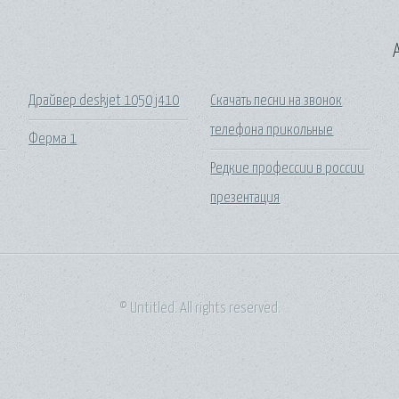
A
Драйвер deskjet 1050 j410
Скачать песни на звонок
телефона прикольные
Ферма 1
Редкие профессии в россии
презентация
© Untitled. All rights reserved.