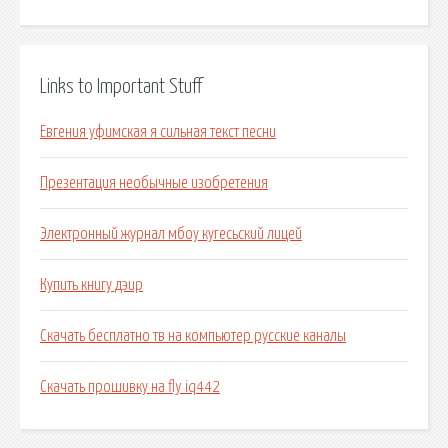
Links to Important Stuff
Евгения уфимская я сильная текст песни
Презентация необычные изобретения
Электронный журнал мбоу кугесьский лицей
Купить книгу дэир
Скачать бесплатно тв на компьютер русские каналы
Скачать прошивку на fly iq442