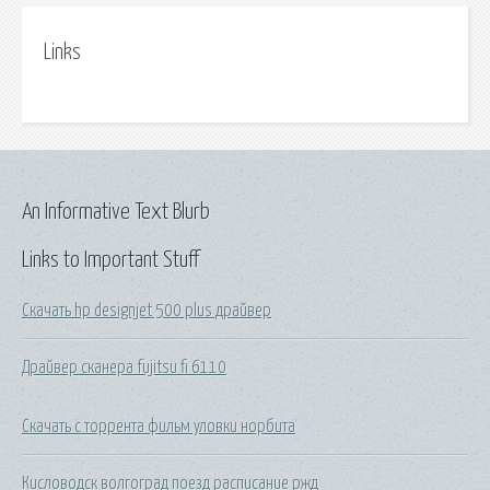
Links
An Informative Text Blurb
Links to Important Stuff
Скачать hp designjet 500 plus драйвер
Драйвер сканера fujitsu fi 6110
Скачать с торрента фильм уловки норбита
Кисловодск волгоград поезд расписание ржд