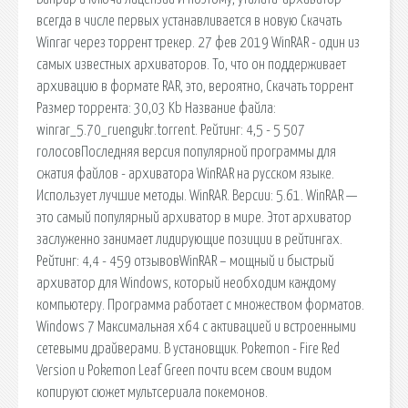
всегда в числе первых устанавливается в новую Скачать
Winrar через торрент трекер. 27 фев 2019 WinRAR - один из
самых известных архиваторов. То, что он поддерживает
архивацию в формате RAR, это, вероятно, Скачать торрент
Размер торрента: 30,03 Kb Название файла:
winrar_5.70_ruengukr.torrent. Рейтинг: 4,5 - 5 507
голосовПоследняя версия популярной программы для
сжатия файлов - архиватора WinRAR на русском языке.
Использует лучшие методы. WinRAR. Версии: 5.61. WinRAR —
это самый популярный архиватор в мире. Этот архиватор
заслуженно занимает лидирующие позиции в рейтингах.
Рейтинг: 4,4 - 459 отзывовWinRAR – мощный и быстрый
архиватор для Windows, который необходим каждому
компьютеру. Программа работает с множеством форматов.
Windows 7 Максимальная x64 с активацией и встроенными
сетевыми драйверами. В установщик. Pokemon - Fire Red
Version и Pokemon Leaf Green почти всем своим видом
копируют сюжет мультсериала покемонов.