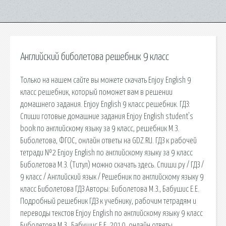
Английский биболетова решебник 9 класс
Только на нашем сайте вы можете скачать Enjoy English 9
класс решебник, который поможет вам в решении
домашнего задания. Enjoy English 9 класс решебник. ГДЗ:
Спиши готовые домашние задания Enjoy English student's
book по английскому языку за 9 класс, решебник М.З.
Биболетова, ФГОС, онлайн ответы на GDZ.RU. ГДЗ к рабочей
тетради №2 Enjoy English по английскому языку за 9 класс
Биболетова М.З. (Титул) можно скачать здесь. Спиши.ру / ГДЗ /
9 класс / Английский язык / Решебник по английскому языку 9
класс Биболетова ГДЗ Авторы: Биболетова М.З., Бабушис Е.Е.
Подробный решебник ГДЗ к учебнику, рабочим тетрадям и
переводы текстов Enjoy English по английскому языку 9 класс
Биболетова М.З., Бабушис Е.Е. 2010, онлайн ответы.