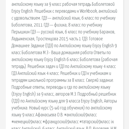
английскому языку за 9 класс рабочая тетрадь Биболетовой
Enjoy English. Решебник с переводами к Workbook, английский
с удовольствием. ГДЗ — английский язык, 6 класс по учебнику
Биболетова, 2011 ГДЗ — физика, 8 класс по учебнику
Перышкин ГДЗ — русский язык, 6 класс по учебнику Баранов,
Ладыженская, Тростенцова 2015 часть 1 ГДЗ. Готовое
Домашнее Задание (ГДЗ) по Английскому языку Enjoy English 9
класс Биболетова М.З - Ваша домашняя работа Ответы по
английскому языку Enjoy English 6 класс Биболетова (рабочая
тетрадь). Решебник задач и ГДЗ по Английскому языку 4 класс
ГДЗ Английский язык 4 класс. Решебник и ГДЗ к учебникам и
тетрадям школьной программы за 8 класс. Сверяй задание.
Подробные ответы, переводы и гдз по английскому языку
(Enjoy English) за 9 класс, авторов М.З. Подробный решебник
(ГДЗ) по Английскому языку для 9 класса Enjoy English, Авторы
учебника. Новый курс (5-ый год обучения) по английскому
языку 9 класс Афанасьева О.В. #английский9класс
#немецкий9класс #французский9класс #татарский9класс ix
класс Английский. 6 класс. Английский язык. В.П. Кузовлев, Н.М.