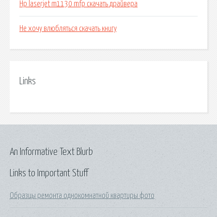
Hp laserjet m1130 mfp скачать драйвера
Не хочу влюбляться скачать книгу
Links
An Informative Text Blurb
Links to Important Stuff
Образцы ремонта однокомнатной квартиры фото