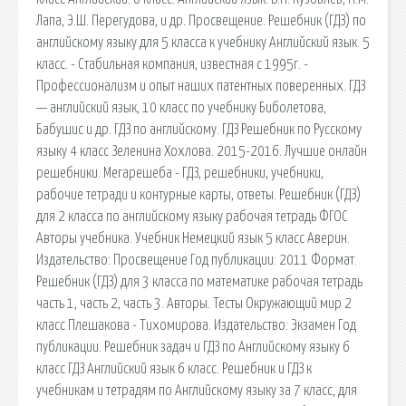
Лапа, Э.Ш. Перегудова, и др. Просвещение. Решебник (ГДЗ) по
английскому языку для 5 класса к учебнику Английский язык. 5
класс. - Стабильная компания, известная с 1995г. -
Профессионализм и опыт наших патентных поверенных. ГДЗ
— английский язык, 10 класс по учебнику Биболетова,
Бабушис и др. ГДЗ по английскому. ГДЗ Решебник по Русскому
языку 4 класс Зеленина Хохлова. 2015-2016. Лучшие онлайн
решебники. Мегарешеба - ГДЗ, решебники, учебники,
рабочие тетради и контурные карты, ответы. Решебник (ГДЗ)
для 2 класса по английскому языку рабочая тетрадь ФГОС
Авторы учебника. Учебник Немецкий язык 5 класс Аверин.
Издательство: Просвещение Год публикации: 2011 Формат.
Решебник (ГДЗ) для 3 класса по математике рабочая тетрадь
часть 1, часть 2, часть 3. Авторы. Тесты Окружающий мир 2
класс Плешакова - Тихомирова. Издательство: Экзамен Год
публикации. Решебник задач и ГДЗ по Английскому языку 6
класс ГДЗ Английский язык 6 класс. Решебник и ГДЗ к
учебникам и тетрадям по Английскому языку за 7 класс, для