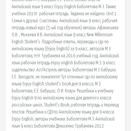
Английский язык 9 класс Enjoy English Биболетова М.З. Также:
учебник 2010г. рабочая тетрадь. Задание не найдено. Unit 1.
Семья и друзья. Счастливы. Английский язык 9 класс рабочая
тетрадь новый курс (5-ый год обучения) авторы: Афанасьева
О.В. , Михеева И.В. Английский язык 9 класс New Millennium
English Student's. Подробные ответы, переводы и гдз по
английскому языку (Enjoy English) за 9 класс, авторов М.З.
Биболетова, Н.Н. Трубанева на 2016 учебный год. Английский
язык рабочая тетрадь enjoy english Биболетова М.З. 9 класс
издательство: Аст/Астрель авторы: Биболетова М.З. Бабушис
Е.Е. Заходите, не пожалеете! Тут отличные гдз по английскому
языку Enjoy English student's book для 9 класса, М.З.
Биболетова, Е.Е. Бабушис, О.И. Кларк. Решебник к учебнику
Enjoy English 9 по английскому языку для девятого класса
российских школ, Student's Book, рабочая тетрадь и перевод
текстов. Решебник и ГДЗ по Английскому языку для 9 класса
Enjoy English, авторы учебника: Биболетова М.З. Английский
язык 9 класс Биболетова Денисенко Трубанева 2012