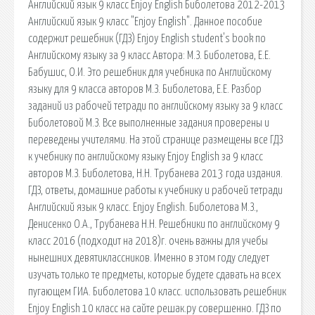
Английский язык 9 класс Enjoy English Биболетова 2012-2013
Английский язык 9 класс "Enjoy English". Данное пособие
содержит решебник (ГДЗ) Enjoy English student's book по
Английскому языку за 9 класс Автора: М.З. Биболетова, Е.Е.
Бабушис, О.И. Это решебник для учебника по Английскому
языку для 9 класса авторов М.З. Биболетова, Е.Е. Разбор
заданий из рабочей тетради по английскому языку за 9 класс
Биболетовой М.З. Все выполненные задания проверены и
переведены учителями. На этой странице размещены все ГДЗ
к учебнику по английскому языку Enjoy English за 9 класс
авторов М.З. Биболетова, Н.Н. Трубанева 2013 года издания.
ГДЗ, ответы, домашние работы к учебнику и рабочей тетради
Английский язык 9 класс. Enjoy English. Биболетова М.З.,
Денисенко О.А., Трубанева Н.Н. Решебники по английскому 9
класс 2016 (подходит на 2018)г. очень важны для учебы
нынешних девятиклассников. Именно в этом году следует
изучать только те предметы, которые будете сдавать на всех
пугающем ГИА. Биболетова 10 класс. использовать решебник
Enjoy English 10 класс на сайте решак.ру совершенно. ГДЗ по