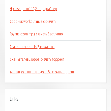
Нр laserjet m1132 mfp драйвер
Сборник workout music скачать
Группа ozon mp3 скачать бесплатно
Скачать dark souls 3 механики
Схемы телевизоров скачать торрент
Активированная виндовс 8 скачать торрент
Links