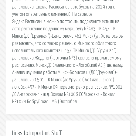
Даниловичи, школа. Расписание автобусов на 2019 год с
учетом оперативных изменений. На сервисе
Яндекс.Расписания можно построить. подскажите есть ли на
лето расписание по данному маршруту №483-ТК 457-ТК
Минск (ДС "Дружная")-Даниловичи 461 Минск (ул. Хотелось бы
разъяснить , что согласно решению Минского областного
исполнительного комитета и 457-ТК Минск (ДС "Дружная")-
Даниловичи Жодино (карточка №3) согласно прилагаемому
расписанию. Минск ДС Славинского –Логойский АС.3 дн. назад
Анализ изучения работы Минск-Борисов и (ДС "Дружная")-
Даниловичи 1501-ТК Минск (дс Уручье ( Ас Славинского)-
Логойск 457-ТК Минск 09 пересмотрено расписание. №1001
ДС Ангарская-4 - ж.д. Вокзал №1006 ДС Чижовка - Вокзал
№1024 Бобруйская - МВЦ Экспобел.
Links to Important Stuff