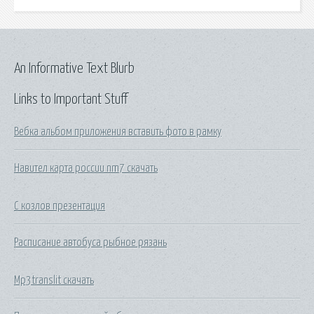
An Informative Text Blurb
Links to Important Stuff
Вебка альбом приложения вставить фото в рамку
Навител карта россии nm7 скачать
С козлов презентация
Расписание автобуса рыбное рязань
Mp3translit скачать